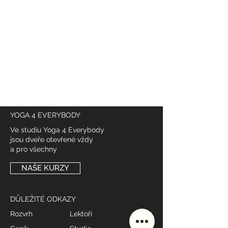
YOGA 4 EVERYBODY
Ve studiu Yoga 4 Everybody
jsou dveře otevřené vždy
a pro všechny
NAŠE KURZY
DŮLEŽITÉ ODKAZY
Rozvrh
Lektoři