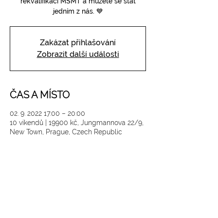
rekvalifikaci MŠMT a můžete se stát
jedním z nás. 💙
Zakázat přihlašování
Zobrazit další události
ČAS A MÍSTO
02. 9. 2022 17:00 – 20:00
10 víkendů | 19900 kč, Jungmannova 22/9,
New Town, Prague, Czech Republic
SLEDUJTE NÁS NA INSTAGRAMU
@
yoga4_everybody