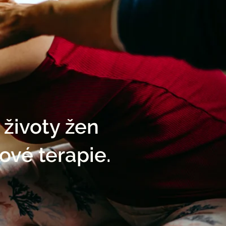
 životy žen
ové terapie.