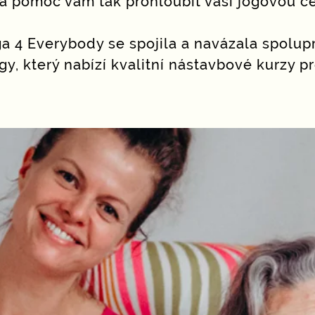
 a pomoc vám tak prohloubit vaši jógovou c
ga 4 Everybody se spojila a navázala spolup
gy
, který nabízí kvalitní nástavbové kurzy pr