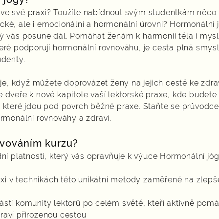
ve své praxi? Toužíte nabídnout svým studentkám něco h
cké, ale i emocionální a hormonální úrovni? Hormonální j
rý vás posune dál. Pomáhat ženám k harmonii těla i mysl
teré podporují hormonální rovnováhu, je cesta plná smys
udenty.
 je, když můžete doprovázet ženy na jejich cestě ke zdraví,
e dveře k nové kapitole vaší lektorské praxe, kde budet
, které jdou pod povrch běžné praxe. Staňte se průvodc
ormonální rovnováhy a zdraví.
lvováním kurzu?
dní platností, který vás opravňuje k výuce Hormonální jó
raxi v technikách této unikátní metody zaměřené na zlep
ástí komunity lektorů po celém světě, kteří aktivně pom
raví přirozenou cestou