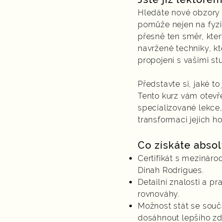
Hledáte nové obzory 
pomůže nejen na fyzi
přesně ten směr, kte
navržené techniky, k
propojení s vašimi st
Představte si, jaké to
Tento kurz vám otevř
specializované lekce
transformaci jejich h
Co získáte abso
Certifikát s mezináro
Dinah Rodrigues.
Detailní znalosti a p
rovnováhy.
Možnost stát se souč
dosáhnout lepšího zd