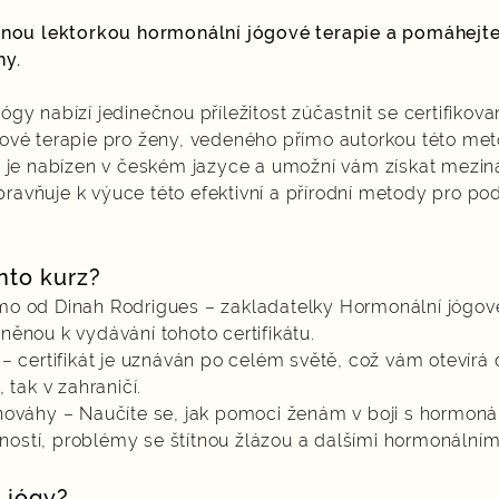
vanou lektorkou hormonální jógové terapie a pomáhej
hy.
gy nabízí jedinečnou příležitost zúčastnit se certifikov
ové terapie pro ženy, vedeného přímo autorkou této met
z je nabízen v českém jazyce a umožní vám získat mezi
 opravňuje k výuce této efektivní a přírodní metody pro p
ento kurz?
přímo od Dinah Rodrigues – zakladatelky Hormonální jógové
ěnou k vydávání tohoto certifikátu.
– certifikát je uznáván po celém světě, což vám otevírá 
 tak v zahraničí.
nováhy – Naučíte se, jak pomoci ženám v boji s hormoná
stí, problémy se štítnou žlázou a dalšími hormonálním
m jógy?