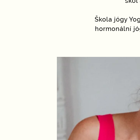
škol
Škola jógy Yo
hormonální jó