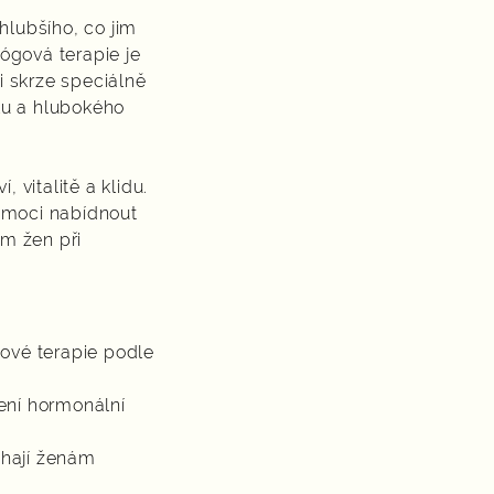
lubšího, co jim
ógová terapie je
i skrze speciálně
lu a hlubokého
 vitalitě a klidu.
e moci nabídnout
em žen při
gové terapie podle
šení hormonální
áhají ženám