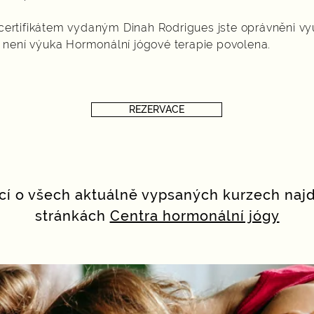
certifikátem vydaným Dinah Rodrigues jste oprávněni vy
u není výuka Hormonální jógové terapie povolena.​
REZERVACE
cí o všech aktuálně vypsaných kurzech naj
stránkách
Centra hormonální jógy