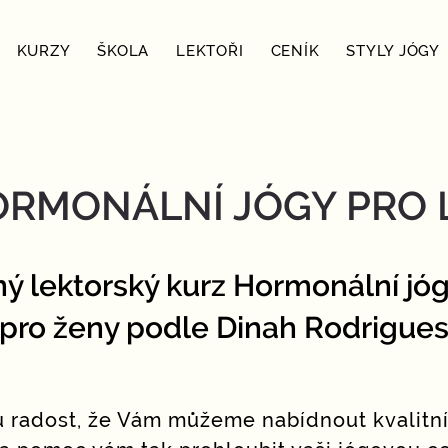
KURZY
ŠKOLA
LEKTOŘI
CENÍK
STYLY JÓGY
ORMONÁLNÍ JÓGY PRO 
ný lektorský kurz Hormonální jó
pro ženy podle Dinah Rodrigue
radost, že Vám můžeme nabídnout kvalitní 