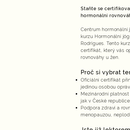
Staňte se certifiko
hormonální rovnová
Centrum hormonální jó
kurzu Hormonální jóg
Rodrigues. Tento kur
certifikát, který vás
rovnováhy u žen.
Proč si vybrat t
Oficiální certifikát 
jedinou osobou oprávn
Mezinárodní platnost 
jak v České republice,
Podpora zdraví a rov
menopauzou, neplodno
Jste již lektore