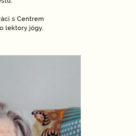
estu.
ráci s
Centrem
o lektory jógy.