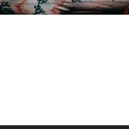
SLEDUJTE NÁS NA INSTAGRAMU
@
yoga4_everybody