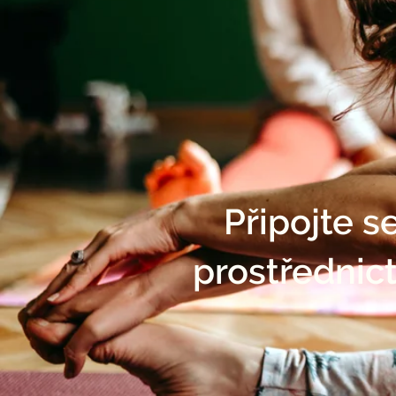
Připojte s
prostřednic