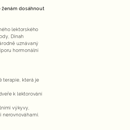
te ženám dosáhnout
aného lektorského
ody, Dinah
národně uznávaný
odporu hormonální
 terapie, která je
dveře k lektorování
lními výkyvy,
i nerovnováhami.