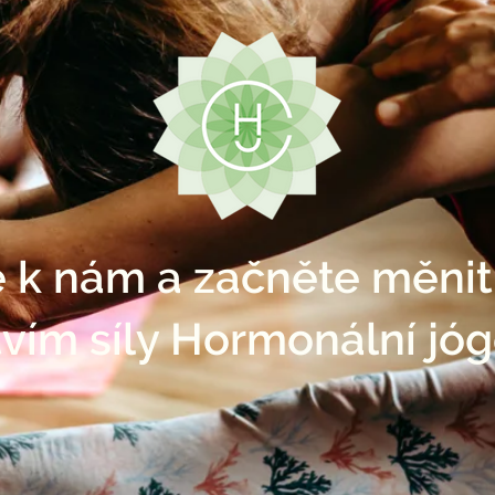
e k nám a začněte měnit
tvím síly Hormonální jóg