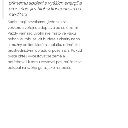
přímému spojení s vyšších energií a 
umožňuje jim hlubší koncentraci na 
meditaci.
Sadhu mají bezplatnou jízdenku na 
veškerou veřejnou dopravu po celé zemi. 
Každý vám rád uvolní své místo ve vlaku 
nebo v autobuse. Žít budete z charity nebo 
almužny od lidí, které na oplátku odměníte 
prostřednictvím obřadu či požehnání. Pokud 
byste chtěli vycestovat ze země a 
potřebovali k tomu cestovní pas, můžete se 
odkázat na svého guru, jako na rodiče.