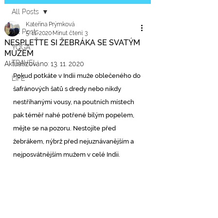
All Posts
Kateřina Prýmková
All Posts
5. 11. 2020
Minut čtení: 3
NESPLEŤTE SI ŽEBRÁKA SE SVATÝM
YOGA
MUŽEM
TRAVEL
Aktualizováno:
13. 11. 2020
Pokud potkáte v Indii muže oblečeného do 
LIFE
šafránových šatů s dredy nebo nikdy 
nestříhanými vousy, na poutních místech 
pak téměř nahé potřené bílým popelem, 
mějte se na pozoru. Nestojíte před 
žebrákem, nýbrž před nejuznávanějším a 
nejposvátnějším mužem v celé Indii.