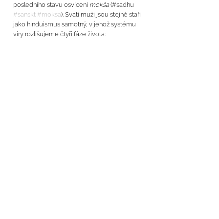
posledního stavu osvícení 
mokša 
(#sadhu 
#sanskt
#moksa
). Svatí muži jsou stejně staří 
jako hinduismus samotný, v jehož systému 
víry rozlišujeme čtyři fáze života: 