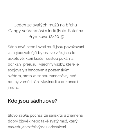
Jeden ze svatých mužů na břehu 
Gangy ve Váránásí v Indii (Foto: Kateřina 
Prýmková 12/2019)
Sádhuové neboli svatí muži jsou považováni 
za nejposvátnější bytosti ve víře, jsou to 
asketové, kteří kráčejí cestou pokání a 
odříkání, přerušují všechny vazby, které je 
spojovaly s hmotným a pozemským 
světem, proto za sebou zanechávají své 
rodiny, zaměstnání, vlastnosti a dokonce i 
jména. 
Kdo jsou sádhuové?
Slovo 
sádhu
 pochází ze sanskrtu a znamená 
dobrý člověk nebo také svatý muž, který 
následuje vnitřní výzvu k dosažení 