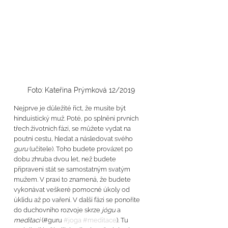
Foto: Kateřina Prýmková 12/2019
Nejprve je důležité říct, že musíte být 
hinduistický muž. Poté, po splnění prvních 
třech životních fází, se můžete vydat na 
poutní cestu, hledat a následovat svého 
guru 
(učitele). Toho budete provázet po 
dobu zhruba dvou let, než budete 
připraveni stát se samostatným svatým 
mužem. V praxi to znamená, že budete 
vykonávat veškeré pomocné úkoly od 
úklidu až po vaření. V další fázi se ponoříte 
do duchovního rozvoje skrze 
jógu
 a 
meditaci 
(#guru 
#joga
#meditace
). Tu 