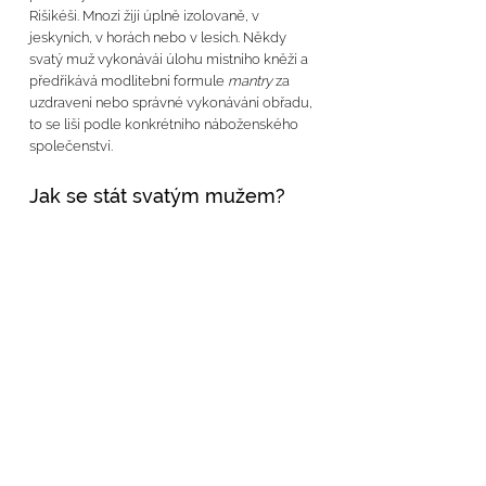
Rišikéši. Mnozí žijí úplně izolovaně, v 
jeskyních, v horách nebo v lesích. Někdy 
svatý muž vykonávái úlohu místního kněží a 
předříkává modlitební formule 
mantry 
za 
uzdravení nebo správné vykonávání obřadu, 
to se liší podle konkrétního náboženského 
společenství.
Jak se stát svatým mužem?