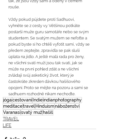
tak, že jsou vždy sami a oděny v černém 
rouše.
Vždy pokud půjdete proti Sadhuovi, 
vyhněte se z cesty vy. Většinou potkáte 
postarší muže guru samotáře nebo se svým 
studentem. Se svatým mužem se nefoťte a 
pokud byste si ho chtěli vyfotit sami, vždy se 
předem zeptejte, zpravidla se pak sluší 
úplata na jídlo. A ještě malá rada pro ženy, 
ne všichni svatí muži jsou tak svatí, jak se 
může na první pohled zdát a ne všichni 
zvládají svůj asketický život, který je 
častokráte zkreslen dávkou hašišového 
opojení. Proto se mějte na pozoru a sami se 
sadhuem rozhodně nikam nechoďte.
jóga
cestovani
Indie
indianphotography
meditace
travel
Hinduism
náboženství
Varanasi
svatý muž
hašiš
TRAVEL
LIFE