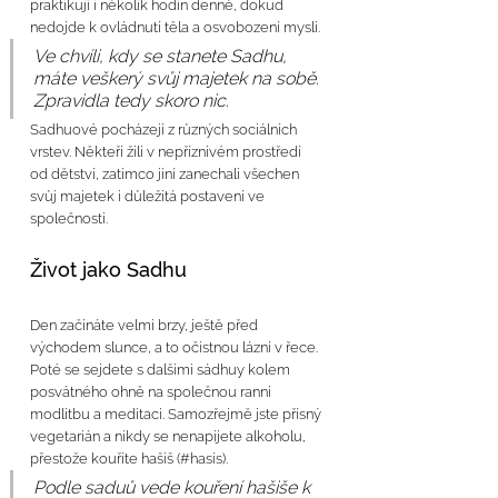
praktikují i několik hodin denně, dokud 
nedojde k ovládnutí těla a osvobození mysli.
Ve chvíli, kdy se stanete Sadhu, 
máte veškerý svůj majetek na sobě. 
Zpravidla tedy skoro nic.
Sadhuové pocházejí z různých sociálních 
vrstev. Někteří žili v nepříznivém prostředí 
od dětství, zatímco jiní zanechali všechen 
svůj majetek i důležitá postavení ve 
společnosti. 
Život jako Sadhu
Den začínáte velmi brzy, ještě před 
východem slunce, a to očistnou lázní v řece. 
Poté se sejdete s dalšími sádhuy kolem 
posvátného ohně na společnou ranní 
modlitbu a meditaci. Samozřejmě jste přísný 
vegetarián a nikdy se nenapijete alkoholu, 
přestože kouříte hašiš
(#hasis).
P
odle saduů vede kouření hašiše k 