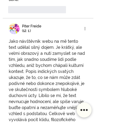
To se mi líbí
Reagovat
Piter Freide
(12. 1.)
Jako návštěvník webu na mě tento 
text udělal silný dojem. Je krátký, ale 
velmi obrazový a nutí zamyslet se nad 
tím, jak snadno soudíme lidi podle 
vzhledu, aniž bychom chápali kulturní 
kontext. Popis indických svatých 
ukazuje, že to, co se nám může zdát 
podivné nebo dokonce znepokojivé, je 
ve skutečnosti symbolem hluboké 
duchovní úcty. Líbilo se mi, že text 
nevnucuje hodnocení, ale spíše varuje: 
buďte opatrní a nezaměňujte vnější 
vzhled s podstatou. Celkově web 
vyvolává pocit klidu, filozofického 
přístupu a…