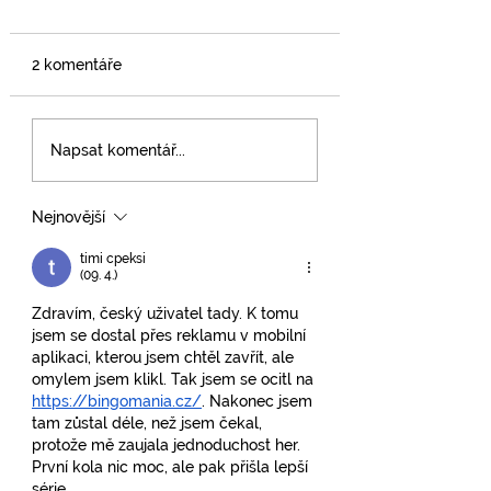
2 komentáře
Napsat komentář...
Nejnovější
NOVÝ ROK V NEJSTARŠÍM
ŽIVOUCÍM MĚSTĚ SVĚTA
timi cpeksi
(09. 4.)
Zdravím, český uživatel tady. K tomu 
jsem se dostal přes reklamu v mobilní 
aplikaci, kterou jsem chtěl zavřít, ale 
omylem jsem klikl. Tak jsem se ocitl na 
https://bingomania.cz/
. Nakonec jsem 
tam zůstal déle, než jsem čekal, 
protože mě zaujala jednoduchost her. 
První kola nic moc, ale pak přišla lepší 
série.