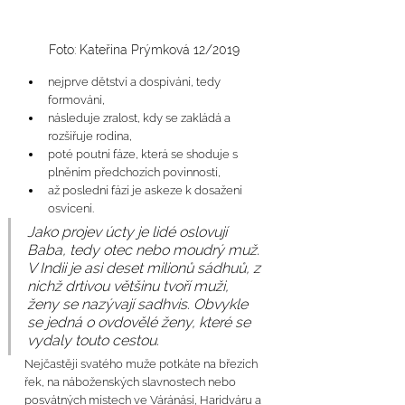
Foto: Kateřina Prýmková 12/2019
nejprve dětství a dospívání, tedy 
formování,
následuje zralost, kdy se zakládá a 
rozšiřuje rodina,
poté poutní fáze, která se shoduje s 
plněním předchozích povinností,
až poslední fází je askeze k dosažení 
osvícení.
Jako projev úcty je lidé oslovují 
Baba, tedy otec nebo moudrý muž. 
V Indii je asi deset milionů sádhuů, z 
nichž drtivou většinu tvoří muži, 
ženy se nazývají sadhvis. Obvykle 
se jedná o ovdovělé ženy, které se 
vydaly touto cestou.
Nejčastěji svatého muže potkáte na březích 
řek, na náboženských slavnostech nebo 
posvátných místech ve Váránásí, Haridváru a 