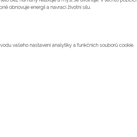
pně obnovuje energii a navrací životní sílu.
odu vašeho nastavení analytiky a funkčních souborů cookie.
SLEDUJTE NÁS NA INSTAGRAMU
@
yoga4_everybody