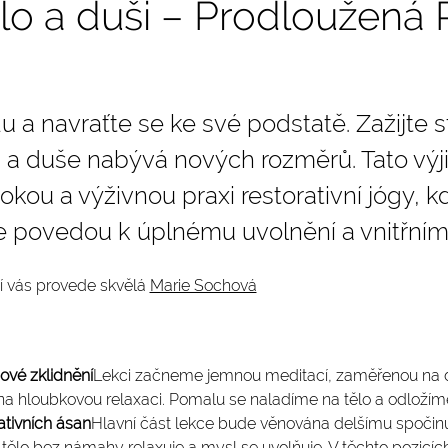
o a duši – Prodloužená R
u a navraťte se ke své podstatě. Zažijte st
 a duše nabývá nových rozměrů. Tato výj
kou a výživnou praxi restorativní jógy, 
 povedou k úplnému uvolnění a vnitřnímu
ií vás provede skvělá 
Marie Sochová
vé zklidnění
Lekci začneme jemnou meditací, zaměřenou na 
s na hloubkovou relaxaci. Pomalu se naladíme na tělo a odložím
ativních ásan
Hlavní část lekce bude věnována delšímu spočin
e tělo bez námahy relaxuje a mysl se uvolňuje. V těchto pozicíc