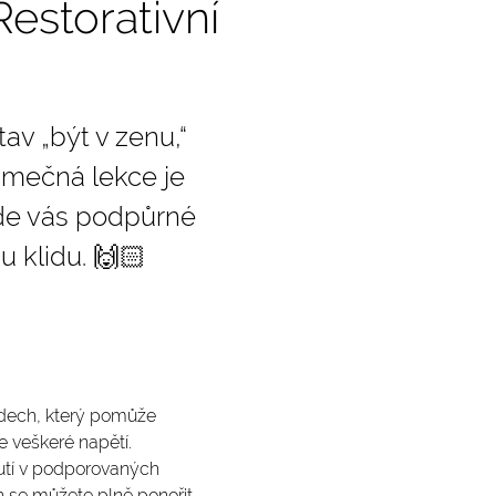
estorativní 
av „být v zenu,“ 
imečná lekce je 
kde vás podpůrné 
 klidu. 🙌🏻
dech, který pomůže 
e veškeré napětí.
utí v podporovaných 
h se můžete plně ponořit 