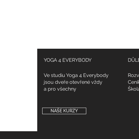
YOGA 4 EVERYBODY
DŮL
Ve studiu Yoga 4 Everybody
Rozv
jsou dveře otevřené vždy
Cení
a pro všechny
Škol
NAŠE KURZY