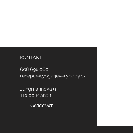
KONTAKT
608
698
060
recepce@yoga4everybody.cz
Jungmannova 9
110 00 Praha 1
NAVIGOVAT