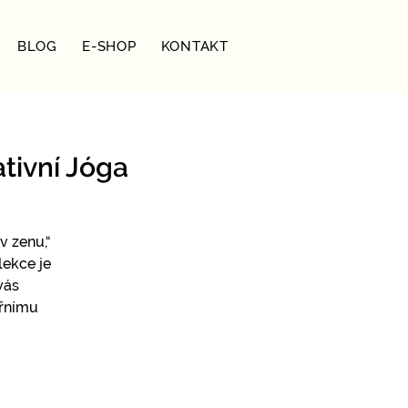
BLOG
E-SHOP
KONTAKT
tivní Jóga
v zenu,“
lekce je
vás
třnímu