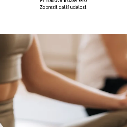
Přihlašování uzavřeno
Zobrazit další události