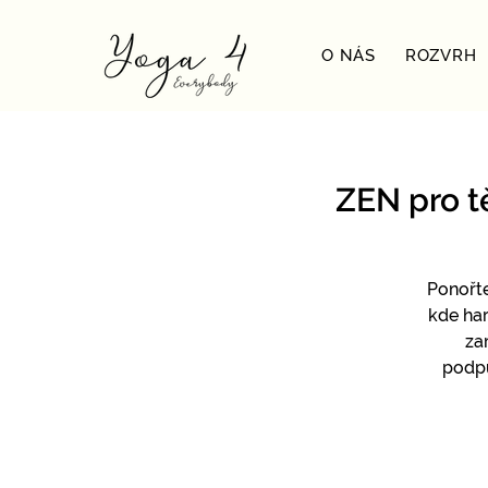
O NÁS
ROZVRH
ZEN pro t
Ponořte
kde har
za
podpů