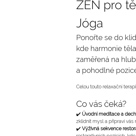
ZEN pro těl
Jóga
Ponořte se do klid
kde harmonie těla
zaměřená na hlubo
a pohodlné pozice
Celou touto relaxační terap
Co vás čeká?
✔️ 
Úvodní meditace a decho
zklidnit mysl a připraví vá
✔️ 
Výživná sekvence restor
restorativních pozicích, kd