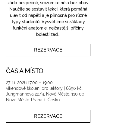
záda bezpečně, srozumitelně a bez obav.
Naučíte se sestavit lekci, která pomáhá
ulevit od napětí a je přínosná pro různé
typy studentů. Vysvětlíme si základy
funkční anatomie, nejčastější příčiny
bolestí zad...
REZERVACE
ČAS A MÍSTO
27. 11. 2026 17:00 – 19:00
víkendové školení pro lektory | 6690 kč,
Jungmannova 22/9, Nové Město, 110 00
Nové Město-Praha 1, Česko
REZERVACE