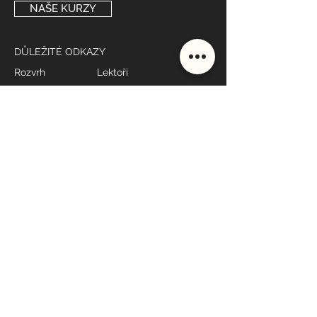
NAŠE KURZY
DŮLEŽITÉ ODKAZY
Rozvrh
Lektoři
Ceník
Studio
Škola
Styly lekcí
MÁME OTEVŘENO
Po - Pá: 7:00 - 19:00*
Sobota: 9:00 - 10:00
Neděle: 17:30 - 19:00
* dle rozvrhu
KONTAKT