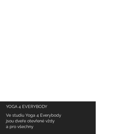
SLEDUJTE NÁS NA INSTAGRAMU
@
yoga4_everybody
YOGA 4 EVERYBODY
Ve studiu Yoga 4 Everybody
jsou dveře otevřené vždy
a pro všechny