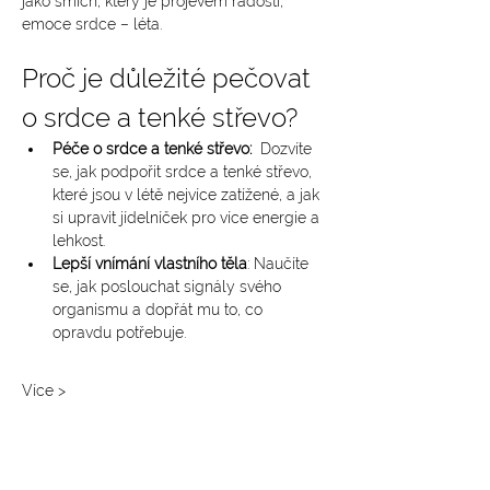
jako smích, který je projevem radosti, 
emoce srdce – léta.
Proč je důležité pečovat 
o srdce a tenké střevo?
Péče o srdce a tenké střevo: 
 Dozvíte 
se, jak podpořit srdce a tenké střevo, 
které jsou v létě nejvíce zatížené, a jak 
si upravit jídelníček pro více energie a 
lehkost.
Lepší vnímání vlastního těla
: Naučíte 
se, jak poslouchat signály svého 
organismu a dopřát mu to, co 
opravdu potřebuje.
Více >