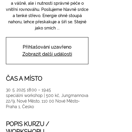
a vášně, ale i nutnosti správné péče o
vnitřní rovnováhu. Posilujeme hlavně srdce
a tenké střevo. Energie ohně stoupá
nahoru, lehce přeskakuje a šíří se. Stejně
jako smích ...
Přihlašování uzavřeno
Zobrazit další události
ČAS A MÍSTO
30. 5. 2025 18:00 – 19:45
speciální workshop | 500 kč, Jungmannova
22/9, Nové Město, 110 00 Nové Město-
Praha 1, Česko
POPIS KURZU /
WORKSHOPU