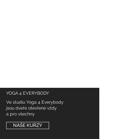
SLEDUJTE NÁS NA INSTAGRAMU
@
yoga4_everybody
YOGA 4 EVERYBODY
Ve studiu Yoga 4 Everybody
jsou dveře otevřené vždy
a pro všechny
NAŠE KURZY