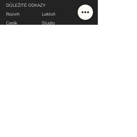
DŮLEŽITÉ ODKAZY
Rozvrh
Lektoři
Ceník
Studio
Škola
Styly lekcí
MÁME OTEVŘENO
Po - Pá: 7:00 - 19:00*
Sobota: 9:00 - 10:00
Neděle: 17:30 - 19:00
* dle rozvrhu
KONTAKT
608
698
060
recepce@yoga4everybody.cz