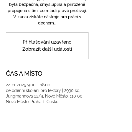
byla bezpečná, smysluplná a přirozeně
propojená s tím, co mladí právě prožívají.
V kurzu získáte nástroje pro práci s
dechem...
Přihlašování uzavřeno
Zobrazit další události
ČAS A MÍSTO
22. 11. 2025 9:00 – 18:00
celodenní školení pro lektory | 2990 kč,
Jungmannova 22/9, Nové Město, 110 00
Nové Město-Praha 1, Česko